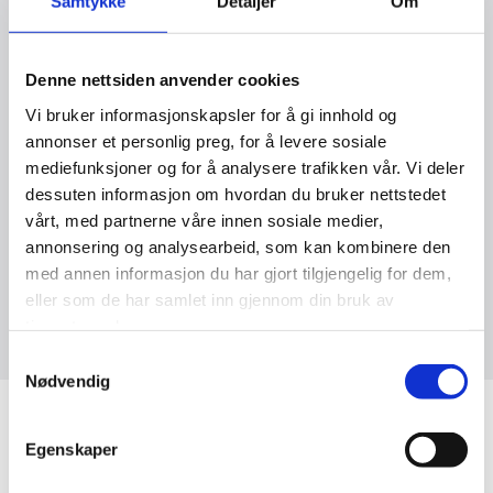
Samtykke
Detaljer
Om
Spesielt utviklet for å bekjempe kalk og
kisel i dampkjeler, og forhindrer harde
Denne nettsiden anvender cookies
avleiringer ved å binde mineraler i vannet.
Dette opprettholder effektiv
Vi bruker informasjonskapsler for å gi innhold og
varmeoverføring og reduserer behovet for
annonser et personlig preg, for å levere sosiale
rengjøring. Et ideelt produkt for systemer
mediefunksjoner og for å analysere trafikken vår. Vi deler
som er utsatt for høye nivåer av kalsium og
dessuten informasjon om hvordan du bruker nettstedet
silisium.
vårt, med partnerne våre innen sosiale medier,
annonsering og analysearbeid, som kan kombinere den
med annen informasjon du har gjort tilgjengelig for dem,
eller som de har samlet inn gjennom din bruk av
tjenestene deres.
Samtykkevalg
Nødvendig
Egenskaper